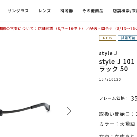
サングラス
レンズ
補聴器
その他商品
店舗検索/来
期間の営業について：店舗試着（8/7〜16停止）／配送・問合せ（8/13〜16
style J
style J 
ラック 50
157310120
3
フレーム価格：
取扱い開始日：2
カラー：天鵞絨 
在庫：在庫あり