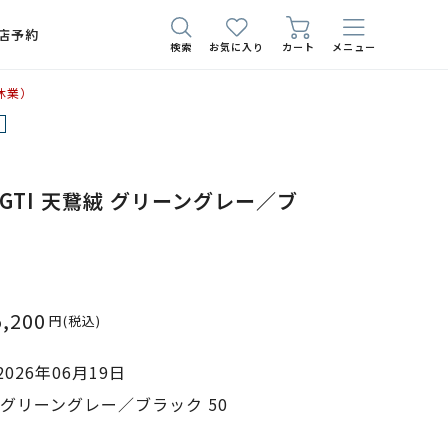
店予約
検索
お気に入り
カート
メニュー
休業）
101 GTI 天鵞絨 グリーングレー／ブ
5,200
円
(税込)
026年06月19日
グリーングレー／ブラック 50