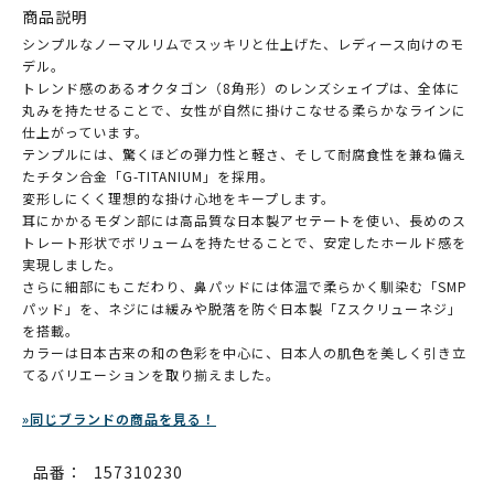
商品説明
シンプルなノーマルリムでスッキリと仕上げた、レディース向けのモ
デル。
トレンド感のあるオクタゴン（8角形）のレンズシェイプは、全体に
丸みを持たせることで、女性が自然に掛けこなせる柔らかなラインに
仕上がっています。
テンプルには、驚くほどの弾力性と軽さ、そして耐腐食性を兼ね備え
たチタン合金「G-TITANIUM」を採用。
変形しにくく理想的な掛け心地をキープします。
耳にかかるモダン部には高品質な日本製アセテートを使い、長めのス
トレート形状でボリュームを持たせることで、安定したホールド感を
実現しました。
さらに細部にもこだわり、鼻パッドには体温で柔らかく馴染む「SMP
パッド」を、ネジには緩みや脱落を防ぐ日本製「Zスクリューネジ」
を搭載。
カラーは日本古来の和の色彩を中心に、日本人の肌色を美しく引き立
てるバリエーションを取り揃えました。
»同じブランドの商品を見る！
品番：
157310230