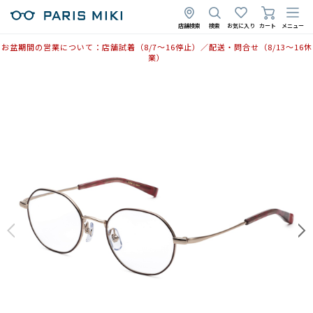
店舗検索
検索
お気に入り
カート
メニュー
お盆期間の営業について：店舗試着（8/7〜16停止）／配送・問合せ（8/13〜16休
業）