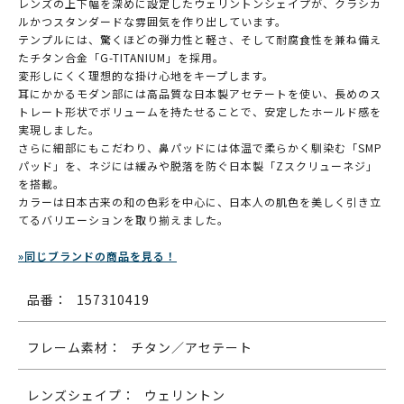
レンズの上下幅を深めに設定したウェリントンシェイプが、クラシカ
ルかつスタンダードな雰囲気を作り出しています。
テンプルには、驚くほどの弾力性と軽さ、そして耐腐食性を兼ね備え
たチタン合金「G-TITANIUM」を採用。
変形しにくく理想的な掛け心地をキープします。
耳にかかるモダン部には高品質な日本製アセテートを使い、長めのス
トレート形状でボリュームを持たせることで、安定したホールド感を
実現しました。
さらに細部にもこだわり、鼻パッドには体温で柔らかく馴染む「SMP
パッド」を、ネジには緩みや脱落を防ぐ日本製「Zスクリューネジ」
を搭載。
カラーは日本古来の和の色彩を中心に、日本人の肌色を美しく引き立
てるバリエーションを取り揃えました。
»同じブランドの商品を見る！
品番：
157310419
フレーム素材：
チタン／アセテート
レンズシェイプ：
ウェリントン