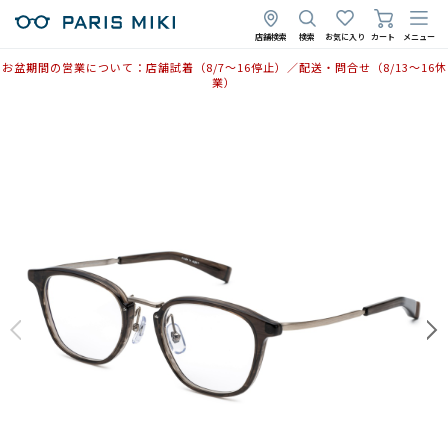
店舗検索
検索
お気に入り
カート
メニュー
お盆期間の営業について：店舗試着（8/7〜16停止）／配送・問合せ（8/13〜16休
業）