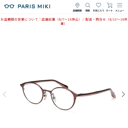
店舗検索
検索
お気に入り
カート
メニュー
お盆期間の営業について：店舗試着（8/7〜16停止）／配送・問合せ（8/13〜16休
業）