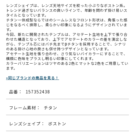
レンズシェイプは、レンズ天地サイズを絞った小ぶりなボストン系。
トレンド過ぎないバランスの良いラインで、年齢を問わず掛け易いス
タイルとなっています。
チタン一体成型ならではのシームレスなフロント形状は、角張った感
じをなるべく排除し、柔らかい印象になるようにデザインされていま
す。
今回、新たに開発されたテンプルは、アセテート生地を上下で張り合
わせた構造となっており、上下でアセテートのカラーの差を演出しな
がら、テンプル芯にはバチ先までβチタンを採用することで、シナリ
のある掛け心地の良さも併せ持つデザインとなっています。
アセテート生地を張り合わせ、さり気ないバイカラーにすることで、
横顔に色味をプラスし明るい印象にしてくれます。
カラーバリエーションはツヤのある2色とマットな2色をご用意してい
ます。
»同じブランドの商品を見る！
品番：
157352438
フレーム素材：
チタン
レンズシェイプ：
ボストン