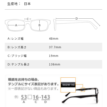
生産地：
日本
Ａ:レンズ幅
48mm
Ｂ:レンズ高さ
37.7mm
Ｃ:ブリッジ幅
19mm
Ｄ:テンプル長さ
136mm