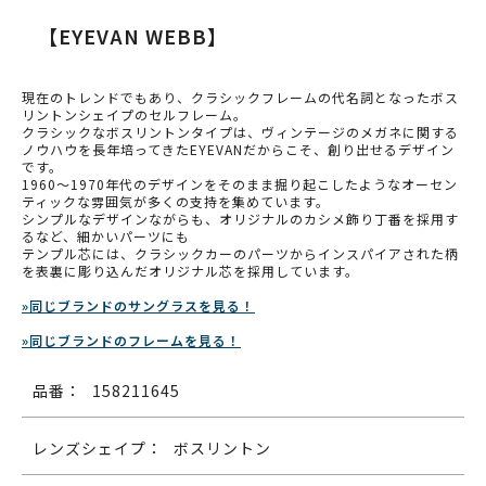
【EYEVAN WEBB】
現在のトレンドでもあり、クラシックフレームの代名詞となったボス
リントンシェイプのセルフレーム。
クラシックなボスリントンタイプは、ヴィンテージのメガネに関する
ノウハウを長年培ってきたEYEVANだからこそ、創り出せるデザイン
です。
1960～1970年代のデザインをそのまま掘り起こしたようなオーセン
ティックな雰囲気が多くの支持を集めています。
シンプルなデザインながらも、オリジナルのカシメ飾り丁番を採用す
るなど、細かいパーツにも
テンプル芯には、クラシックカーのパーツからインスパイアされた柄
を表裏に彫り込んだオリジナル芯を採用しています。
»同じブランドのサングラスを見る！
»同じブランドのフレームを見る！
品番：
158211645
レンズシェイプ：
ボスリントン