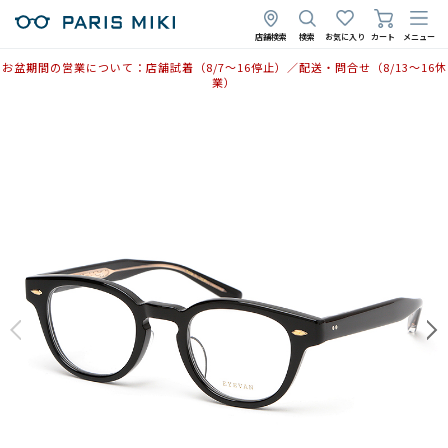
店舗検索
検索
お気に入り
カート
メニュー
お盆期間の営業について：店舗試着（8/7〜16停止）／配送・問合せ（8/13〜16休
業）