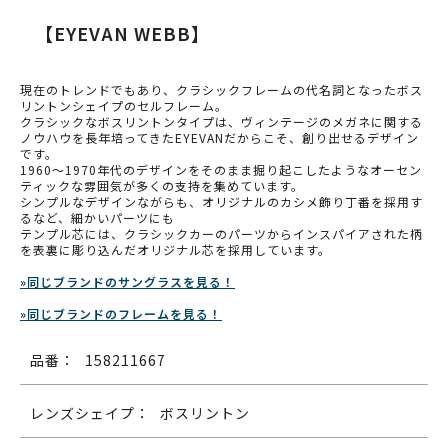
【EYEVAN WEBB】
現在のトレンドでもあり、クラシックフレームの代名詞となったボス
リントンシェイプのセルフレーム。
クラシックなボスリントンタイプは、ヴィンテージのメガネに関する
ノウハウを長年培ってきたEYEVANだからこそ、創り出せるデザイン
です。
1960～1970年代のデザインをそのまま掘り起こしたようなオーセン
ティックな雰囲気が多くの支持を集めています。
シンプルなデザインながらも、オリジナルのカシメ飾り丁番を採用す
るなど、細かいパーツにも
テンプル芯には、クラシックカーのパーツからインスパイアされた柄
を表裏に彫り込んだオリジナル芯を採用しています。
»同じブランドのサングラスを見る！
»同じブランドのフレームを見る！
品番：
158211667
レンズシェイプ：
ボスリントン