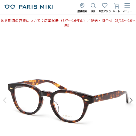
店舗検索
検索
お気に入り
カート
メニュー
お盆期間の営業について：店舗試着（8/7〜16停止）／配送・問合せ（8/13〜16休
業）