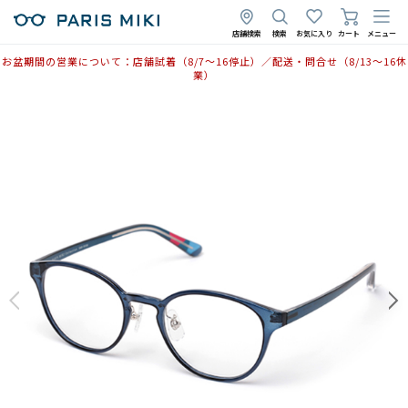
店舗検索
検索
お気に入り
カート
メニュー
お盆期間の営業について：店舗試着（8/7〜16停止）／配送・問合せ（8/13〜16休
業）