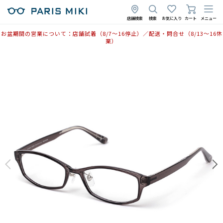
店舗検索
検索
お気に入り
カート
メニュー
お盆期間の営業について：店舗試着（8/7〜16停止）／配送・問合せ（8/13〜16休
業）