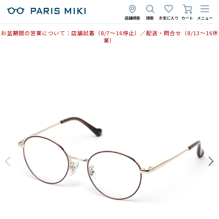
店舗検索
検索
お気に入り
カート
メニュー
お盆期間の営業について：店舗試着（8/7〜16停止）／配送・問合せ（8/13〜16休
業）