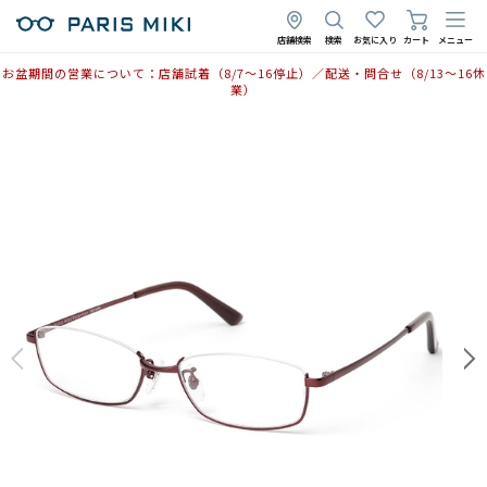
店舗検索
検索
お気に入り
カート
メニュー
お盆期間の営業について：店舗試着（8/7〜16停止）／配送・問合せ（8/13〜16休
業）