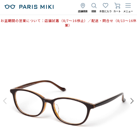
店舗検索
検索
お気に入り
カート
メニュー
お盆期間の営業について：店舗試着（8/7〜16停止）／配送・問合せ（8/13〜16休
業）