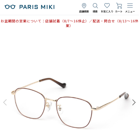
店舗検索
検索
お気に入り
カート
メニュー
お盆期間の営業について：店舗試着（8/7〜16停止）／配送・問合せ（8/13〜16休
業）