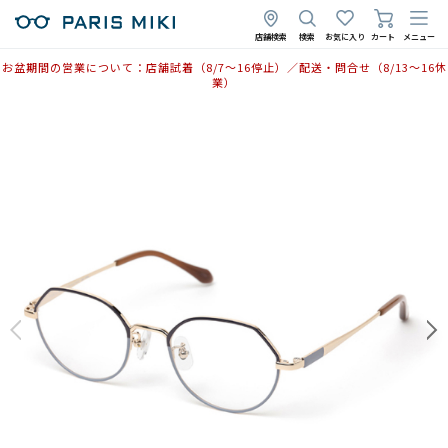
店舗検索
検索
お気に入り
カート
メニュー
お盆期間の営業について：店舗試着（8/7〜16停止）／配送・問合せ（8/13〜16休
業）