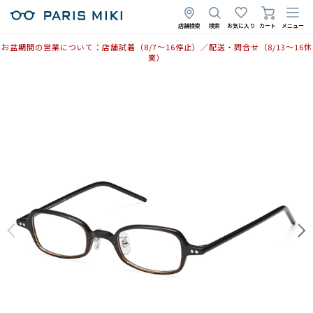
店舗検索
検索
お気に入り
カート
メニュー
お盆期間の営業について：店舗試着（8/7〜16停止）／配送・問合せ（8/13〜16休
業）