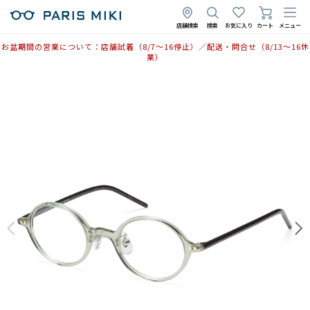
店舗検索
検索
お気に入り
カート
メニュー
お盆期間の営業について：店舗試着（8/7〜16停止）／配送・問合せ（8/13〜16休
業）