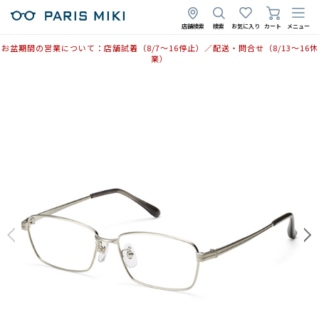
店舗検索
検索
お気に入り
カート
メニュー
お盆期間の営業について：店舗試着（8/7〜16停止）／配送・問合せ（8/13〜16休
業）