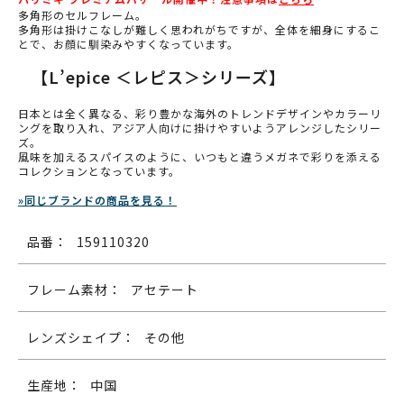
多角形のセルフレーム。
多角形は掛けこなしが難しく思われがちですが、全体を細身にするこ
とで、お顔に馴染みやすくなっています。
【L’epice ＜レピス＞シリーズ】
日本とは全く異なる、彩り豊かな海外のトレンドデザインやカラーリ
ングを取り入れ、アジア人向けに掛けやすいようアレンジしたシリー
ズ。
風味を加えるスパイスのように、いつもと違うメガネで彩りを添える
コレクションとなっています。
»同じブランドの商品を見る！
品番：
159110320
フレーム素材：
アセテート
レンズシェイプ：
その他
生産地：
中国