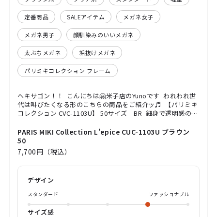
定番商品
SALEアイテム
メガネ女子
メガネ男子
顔馴染みのいいメガネ
太ぶちメガネ
垢抜けメガネ
パリミキコレクション フレーム
ヘキサゴン！！ こんにちは🤗米子店のYunoです われわれ世
代は叫びたくなる形のこちらの商品をご紹介ッ♬ 【パリミキ
コレクション CVC-1103U】 50サイズ BR 細身で透明感のあ
る多角形シェイプのこちらのセル枠。 意外にかけ心地は軽く
て、色合いも重たくなくて、とっても素敵✨ お手頃値段で購
PARIS MIKI Collection L’epice CUC-1103U ブラウン
入できるので、普段とは違った雰囲気を演出するのに掛けて
50
みてはいかがでしょうか。 これからの季節、ニット帽に合わ
7,700円（税込）
せてみると可愛いか！？ 少しボテっとしたニット帽にこれを
掛けて。。。 うむ、良きかな☺️ ご参考まで。。。 ウキウキ
なメガネライフをお手伝い♬ Yunoでした。ご機嫌よう🍀
デザイン
スタンダード
ファッショナブル
サイズ感