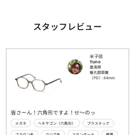
スタッフレビュー
米子店
Yuno
面長顔
瞳孔間距離
（PD）:64mm
皆さーん！六角形ですよ！せ〜のっ
メガネ
ヘキサゴン（六角形）
プラスチック
ブラウン系
クリア系
スタンダード
軽量