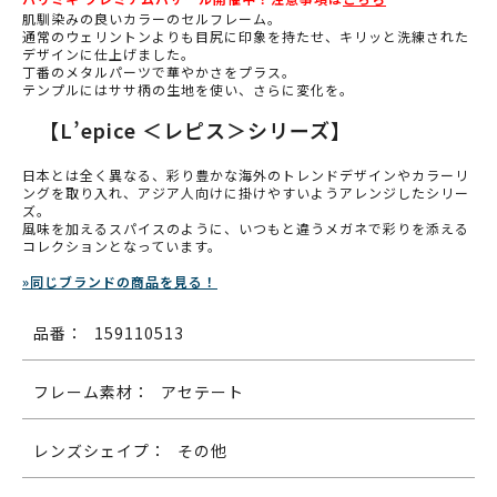
肌馴染みの良いカラーのセルフレーム。
通常のウェリントンよりも目尻に印象を持たせ、キリッと洗練された
デザインに仕上げました。
丁番のメタルパーツで華やかさをプラス。
テンプルにはササ柄の生地を使い、さらに変化を。
【L’epice ＜レピス＞シリーズ】
日本とは全く異なる、彩り豊かな海外のトレンドデザインやカラーリ
ングを取り入れ、アジア人向けに掛けやすいようアレンジしたシリー
ズ。
風味を加えるスパイスのように、いつもと違うメガネで彩りを添える
コレクションとなっています。
»同じブランドの商品を見る！
品番：
159110513
フレーム素材：
アセテート
レンズシェイプ：
その他