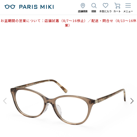
店舗検索
検索
お気に入り
カート
メニュー
お盆期間の営業について：店舗試着（8/7〜16停止）／配送・問合せ（8/13〜16休
業）