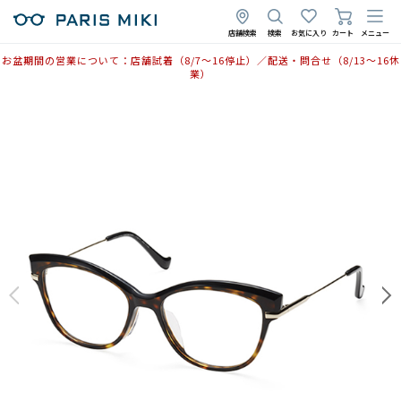
店舗検索
検索
お気に入り
カート
メニュー
お盆期間の営業について：店舗試着（8/7〜16停止）／配送・問合せ（8/13〜16休
業）