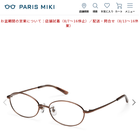
店舗検索
検索
お気に入り
カート
メニュー
お盆期間の営業について：店舗試着（8/7〜16停止）／配送・問合せ（8/13〜16休
業）