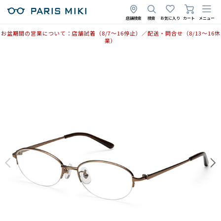
店舗検索
検索
お気に入り
カート
メニュー
お盆期間の営業について：店舗試着（8/7〜16停止）／配送・問合せ（8/13〜16休
業）