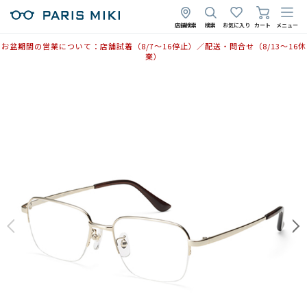
店舗検索
検索
お気に入り
カート
メニュー
お盆期間の営業について：店舗試着（8/7〜16停止）／配送・問合せ（8/13〜16休
業）