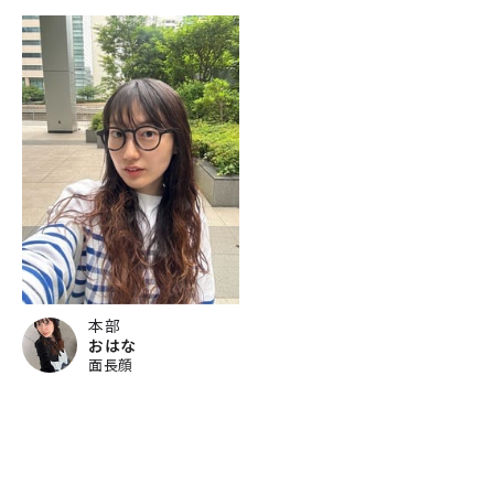
本部
おはな
面長顔