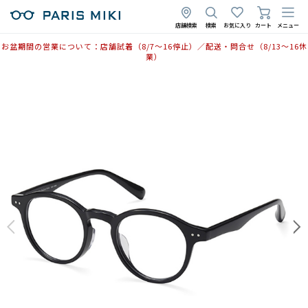
店舗検索
検索
お気に入り
カート
メニュー
お盆期間の営業について：店舗試着（8/7〜16停止）／配送・問合せ（8/13〜16休
業）