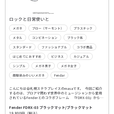
ロックと日常使いと
メガネ
ブロー（サーモント）
プラスチック
メタル
コンビネーション
ブラック系
スタンダード
ファッショナブル
コラボ商品
はじめてにおすすめ
ビジネス
カジュアル
シンプル
メガネ男子
メガネ女子
顔馴染みのいいメガネ
Fendar
こんにちは😃札幌ステラプレイスのmasaです。 今回ご紹介
するのは、プロアマ問わず世界中のミュージシャンから愛用
されているFenderとのコラボフレーム 『FDRX-03』から
BKM/BKMです。 艶消しのブロー飾りもカッコ良いですがメ
タルリムも艶消しの黒で揃えロックな雰囲気を出しつつも、
Fender FDRX-03 ブラックマット/ブラックマット
デイリーユースでしっかり使えるよう仕上がってます✌️ レン
19,800円（税込）