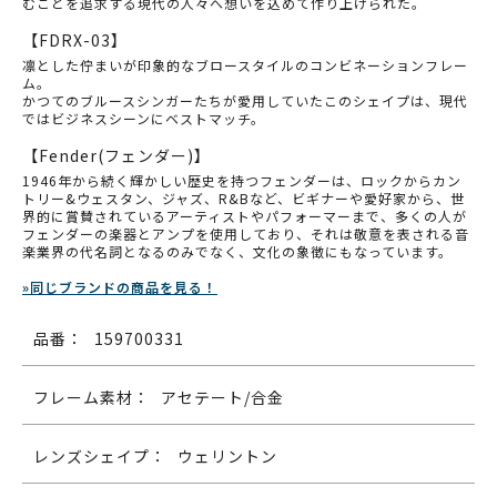
むことを追求する現代の人々へ想いを込めて作り上げられた。
【FDRX-03】
凛とした佇まいが印象的なブロースタイルのコンビネーションフレー
ム。
かつてのブルースシンガーたちが愛用していたこのシェイプは、現代
ではビジネスシーンにベストマッチ。
【Fender(フェンダー)】
1946年から続く輝かしい歴史を持つフェンダーは、ロックからカン
トリー&ウェスタン、ジャズ、R&Bなど、ビギナーや愛好家から、世
界的に賞賛されているアーティストやパフォーマーまで、多くの人が
フェンダーの楽器とアンプを使用しており、それは敬意を表される音
楽業界の代名詞となるのみでなく、文化の象徴にもなっています。
»同じブランドの商品を見る！
品番：
159700331
フレーム素材：
アセテート/合金
レンズシェイプ：
ウェリントン