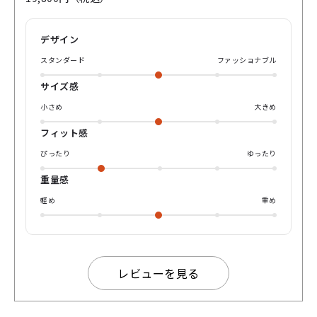
ズサイズも51・テンプルの長さも147ミリと、余裕のあるゆっ
たりとしたデザイン。 女性はもちろん男性でもしっかり掛け
具合を調整出来ます✨ ぜひwebや店頭でお試しください♪
デザイン
スタンダード
ファッショナブル
サイズ感
小さめ
大きめ
フィット感
ぴったり
ゆったり
重量感
軽め
重め
レビューを見る