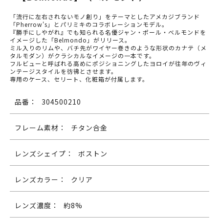
「流行に左右されないモノ創り」をテーマとしたアメカジブランド
「Pherrow's」とパリミキのコラボレーションモデル。
『勝手にしやがれ』でも知られる名優ジャン・ポール・ベルモンドを
イメージした「Belmondo」がリリース。
ミル入りのリムや、バチ先がワイヤー巻きのような形状のカナテ（メ
タルモダン）がクラシカルなイメージの一本です。
フルビューと呼ばれる高めにポジショニングしたヨロイが往年のヴィ
ンテージスタイルを彷彿とさせます。
専用のケース、セリート、化粧箱が付属します。
品番：
304500210
フレーム素材：
チタン合金
レンズシェイプ：
ボストン
レンズカラー：
クリア
レンズ濃度：
約8%