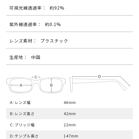
可視光線透過率：
約92%
紫外線透過率：
約0.1%
レンズ素材：
プラスチック
生産地：
中国
Ａ:レンズ幅
46mm
Ｂ:レンズ高さ
42mm
Ｃ:ブリッジ幅
22mm
Ｄ:テンプル長さ
147mm