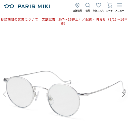
店舗検索
検索
お気に入り
カート
メニュー
お盆期間の営業について：店舗試着（8/7〜16停止）／配送・問合せ（8/13〜16休
業）