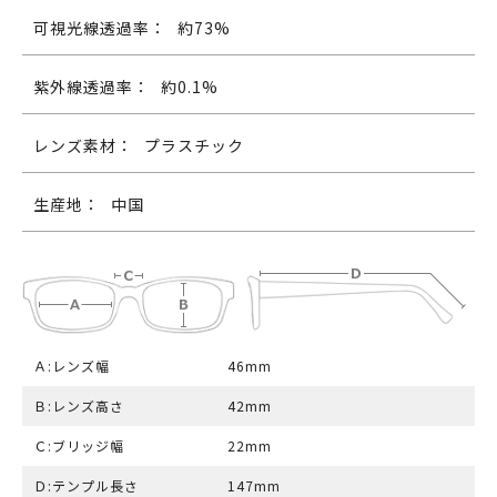
可視光線透過率：
約73%
紫外線透過率：
約0.1%
レンズ素材：
プラスチック
生産地：
中国
Ａ:レンズ幅
46mm
Ｂ:レンズ高さ
42mm
Ｃ:ブリッジ幅
22mm
Ｄ:テンプル長さ
147mm