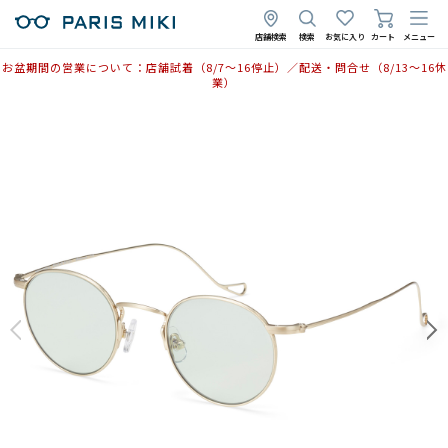
店舗検索
検索
お気に入り
カート
メニュー
お盆期間の営業について：店舗試着（8/7〜16停止）／配送・問合せ（8/13〜16休
業）