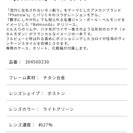
「流行に左右されないモノ創り」をテーマとしたアメカジブランド
「Pherrow's」とパリミキのコラボレーションモデル。
『勝手にしやがれ』でも知られる名優ジャン・ポール・ベルモンドを
イメージした「Belmondo」がリリース。
ミル入りのリムや、バチ先がワイヤー巻きのような形状のカナテ（メ
タルモダン）がクラシカルなイメージの一本です。
フルビューと呼ばれる高めにポジショニングしたヨロイが往年のヴィ
ンテージスタイルを彷彿とさせます。
専用のケース、セリート、化粧箱が付属します。
品番：
304500230
フレーム素材：
チタン合金
レンズシェイプ：
ボストン
レンズカラー：
ライトグリーン
レンズ濃度：
約27%