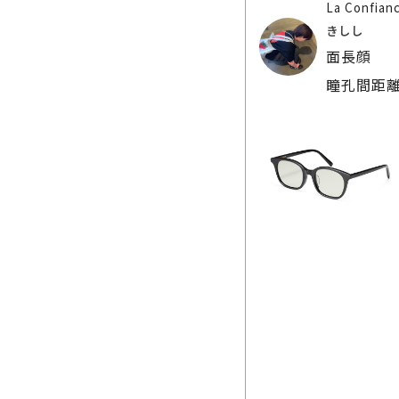
La Confian
きしし
面長顔
瞳孔間距離