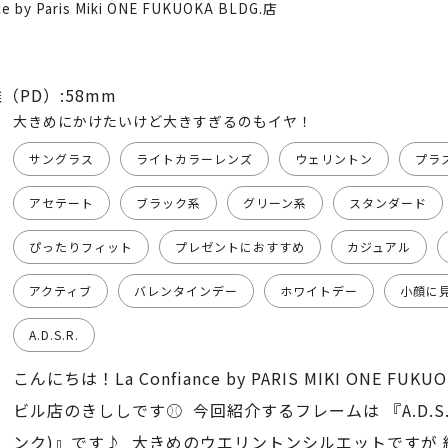
ce by Paris Miki ONE FUKUOKA BLDG.店
（PD）:58mm
大きめにかけたいけど大きすぎるのもイヤ！
サングラス
ライトカラーレンズ
ウェリントン
プラ
アセテート
ブラック系
グリーン系
スタンダード
ぴったりフィット
プレゼントにおすすめ
カジュアル
アクティブ
バレンタインデー
ホワイトデー
小顔に
A.D.S.R.
こんにちは！La Confiance by PARIS MIKI ONE FUKU
ビル店のきししです⚾️ 今回紹介するフレームは 『A.D.S.
ンク)』です♪ 大きめのウエリントンシルエットですが