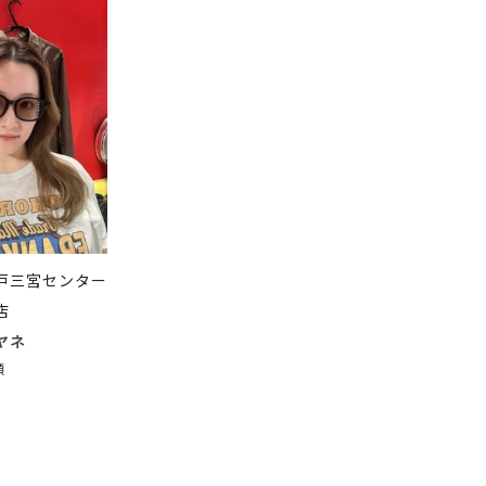
戸三宮センター
店
ヤネ
顔