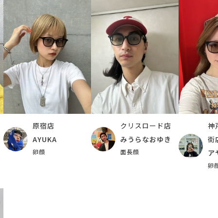
原宿店
クリスロード店
神
AYUKA
みうらなおゆき
街
卵顔
面長顔
ア
卵