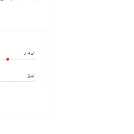
て、実際に大きいサン
」となってしまうこ
メしているのが今回の
るので かけると「大き
 様々な顔タイプの
大きめ
す🎁✨ 最後までご
やオンラインショップ
重め