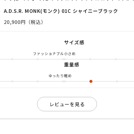
より今っぽいデザイン☝🏻 大きいサングラスを探してい
A.D.S.R. MONK(モンク) 01C シャイニーブラック
グラスをかけるとお顔とのバランスが悪く、「あれぇ…
20,900円（税込）
とありませんか…？ 店頭でも、そういった方にオスス
商品です💁🏼‍♀️ フレームが細い分、レンズが大きく見え
サイズ感
すぎず、でもしっかり大きい」というサイズ感なんです
ファッショナブル
小さめ
方に合いやすいデザインなので プレゼントにもオススメで
重量感
覧いただきありがとうございます😊 お近くのパリミキ
でお待ちしております⚾️
ゆったり
軽め
レビューを見る