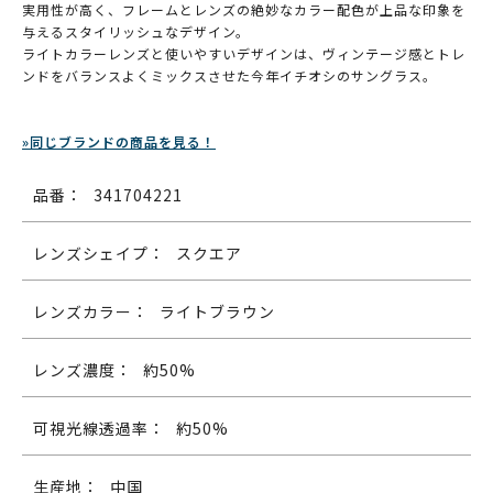
実用性が高く、フレームとレンズの絶妙なカラー配色が上品な印象を
与えるスタイリッシュなデザイン。
ライトカラーレンズと使いやすいデザインは、ヴィンテージ感とトレ
ンドをバランスよくミックスさせた今年イチオシのサングラス。
»同じブランドの商品を見る！
品番：
341704221
レンズシェイプ：
スクエア
レンズカラー：
ライトブラウン
レンズ濃度：
約50%
可視光線透過率：
約50%
生産地：
中国