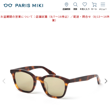
店舗検索
検索
お気に入り
カート
メニュー
お盆期間の営業について：店舗試着（8/7〜16停止）／配送・問合せ（8/13〜16休
業）