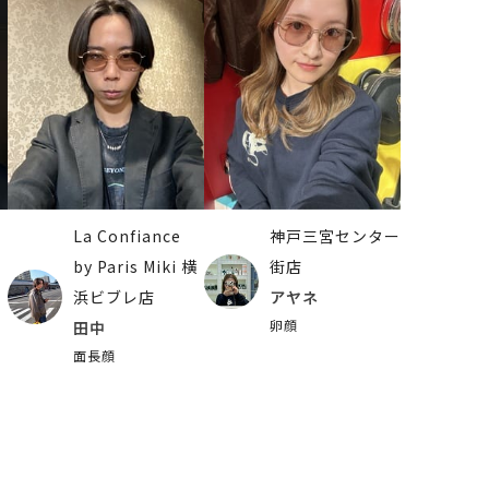
La Confiance
神戸三宮センター
by Paris Miki 横
街店
浜ビブレ店
アヤネ
卵顔
田中
面長顔