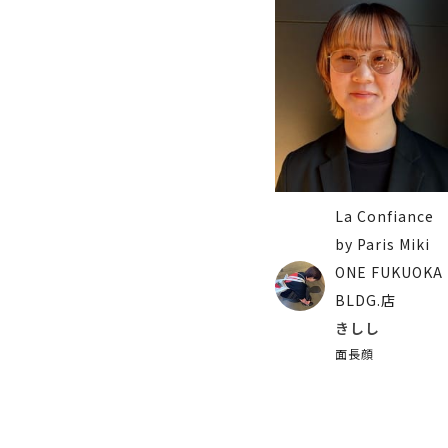
La Confiance
by Paris Miki
ONE FUKUOKA
BLDG.店
きしし
面長顔