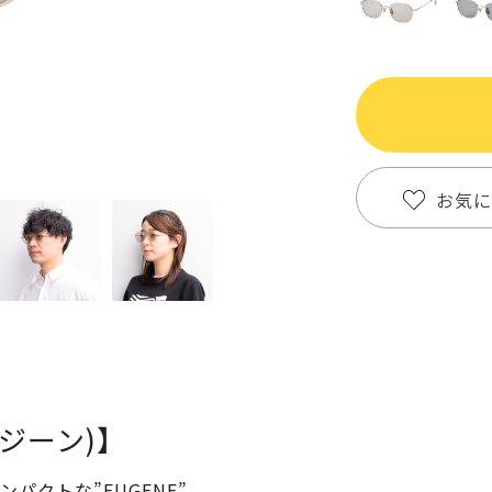
お気に
ユージーン)】
パクトな”EUGENE”。