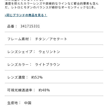
濃度を抑えたカラーレンズや直線的なラインなど都会的要素も含ん
だ、レトロとモダンのバランスが絶妙なオーセンティックな1本。
»同じブランドの商品を見る！
品番：
341715331
フレーム素材：
チタン／アセテート
レンズシェイプ：
ウェリントン
レンズカラー：
ライトブラウン
レンズ濃度：
約52%
可視光線透過率：
約48%
生産地：
中国