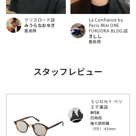
クリスロード店
La Confiance by
みうらなおゆき
Paris Miki ONE
面長顔
FUKUOKA BLDG.店
きしし
面長顔
スタッフレビュー
ＳＵＮＮＹ ペリ
エ千葉店
MSK
四角顔
瞳孔間距離
（PD）:63mm