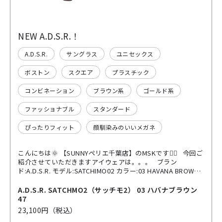
NEW A.D.S.R.！
A.D.S.R.
サングラス
ユニセックス
ボストン
スクエア
プラスチック
コンビネーション
ブラウン系
ゴールド系
ファッショナブル
スタンダード
ぴったりフィット
顔馴染みのいいメガネ
こんにちは🌞 【SUNNYペリエ千葉店】のMSKです😶‍🌫️ 今回ご
紹介させていただきますアイウェアは。。。 ブラン
ド:A.D.S.R. モデル:SATCHIMO02 カラー:03 HAVANA BROWN
ブランドのシグネチャーモデル“SATCHIMO”の雰囲気はその
ままに よりスクエア感が際立つシルエットにリデザインされ
A.D.S.R. SATCHMO2（サッチモ2） 03 ハバナブラウン
ております⚡️ 直線的なフレームラインは、 都会的な雰囲気を
47
演出👏 コンパクトにクラシカルなサイズ感は、 掛ける方を選
23,100円（税込）
ばず幅広く対応してくれる安心感◎👌 また、ハバナカラーに