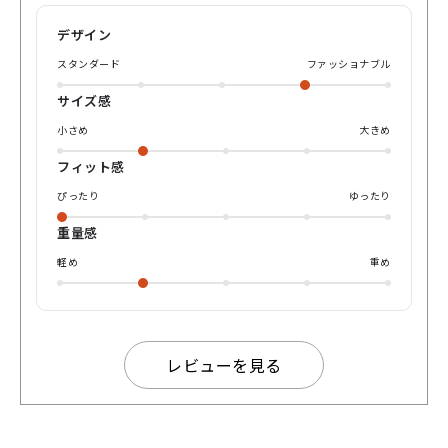
ライトカラーレンズの組み合わせという、 非常に肌馴染みの
良いモデルです⚡️ ◻︎NEWスタンダードモデル ◻︎SATCHIMO02
デザイン
◻︎都会的なムード ◻︎クラシックとモダンのバランス感の良さ
◻︎高級感ある金属鼻パッド ぜひ「A.D.S.R.」のNEWアイコン
スタンダード
ファッショナブル
をお試しください🌿 気に入って頂けた方は🛒または、店頭に
てお待ちしております🤝
サイズ感
小さめ
大きめ
フィット感
ぴったり
ゆったり
重量感
軽め
重め
レビューを見る