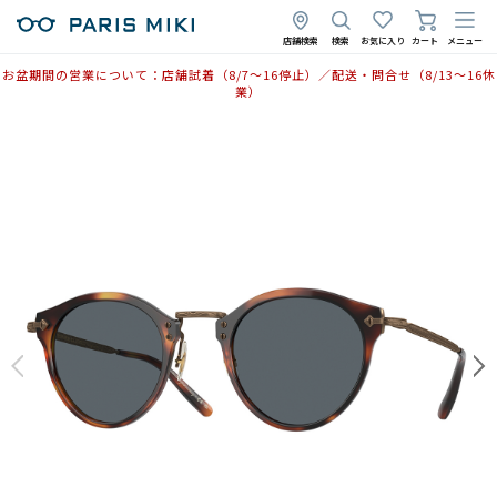
店舗検索
検索
お気に入り
カート
メニュー
お盆期間の営業について：店舗試着（8/7〜16停止）／配送・問合せ（8/13〜16休
業）