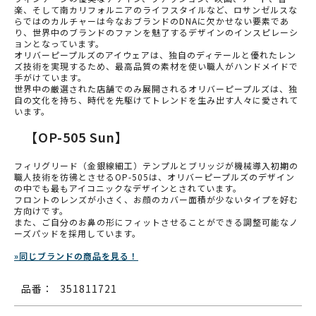
楽、そして南カリフォルニアのライフスタイルなど、ロサンゼルスな
らではのカルチャーは今なおブランドのDNAに欠かせない要素であ
り、世界中のブランドのファンを魅了するデザインのインスピレーシ
ョンとなっています。
オリバーピープルズのアイウェアは、独自のディテールと優れたレン
ズ技術を実現するため、最高品質の素材を使い職人がハンドメイドで
手がけています。
世界中の厳選された店舗でのみ展開されるオリバーピープルズは、独
自の文化を持ち、時代を先駆けてトレンドを生み出す人々に愛されて
います。
【OP-505 Sun】
フィリグリード（金銀線細工）テンプルとブリッジが機械導入初期の
職人技術を彷彿とさせるOP-505は、オリバーピープルズのデザイン
の中でも最もアイコニックなデザインとされています。
フロントのレンズが小さく、お顔のカバー面積が少ないタイプを好む
方向けです。
また、ご自分のお鼻の形にフィットさせることができる調整可能なノ
ーズパッドを採用しています。
»同じブランドの商品を見る！
品番：
351811721