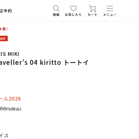
店予約
検索
お気に入り
カート
メニュー
休業）
S MIKI
aveller's 04 kiritto トートイ
ル2026
800
円
(税込)
イス