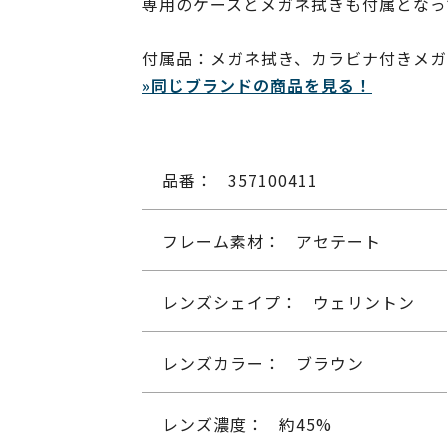
専用のケースとメガネ拭きも付属となっ
付属品：メガネ拭き、カラビナ付きメガネ
»同じブランドの商品を見る！
品番：
357100411
フレーム素材：
アセテート
レンズシェイプ：
ウェリントン
レンズカラー：
ブラウン
レンズ濃度：
約45%