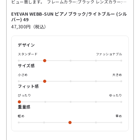
ビュー致します。 フレームカラー:ブラック レンズカラー:ラ
イトブルー レンズ濃度:約49% 日本初のファッションアイウ
ェアブランド アイヴァンサングラスの人気の高いWEBBモデ
EYEVAN WEBB-SUN ピアノブラック/ライトブルー (シル
ルになります。 ウェリントンタイプの程よく太めなプラスチ
バー) 49
ック素材に テンプル芯からも柄が埋め込まれており、こだわ
47,300円（税込）
り抜かれたフレームになっております。🕶️ 掛け具合も男女問
わず掛けやすく、鼻が当たる分（鼻盛り）も高めに設計され
ておりますのでストレスなく着用して頂けるのも特徴です。
デザイン
レンズも程よく透けるカラーになりますので、普段使いにも
ってこいでかっこいいフレームです😎 是非パリミキオンラ
スタンダード
ファッショナブル
イン購入又はパリミキ店舗までお越しくださいませ♪
サイズ感
小さめ
大きめ
フィット感
ぴったり
ゆったり
重量感
軽め
重め