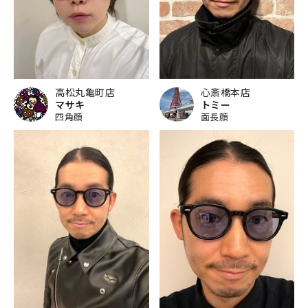
高松丸亀町店
心斎橋本店
マサキ
トミー
四角顔
面長顔