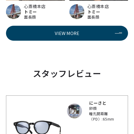
心斎橋本店
心斎橋本店
トミー
トミー
面長顔
面長顔
VIEW MORE
スタッフレビュー
にーさと
卵顔
瞳孔間距離
（PD）:65mm