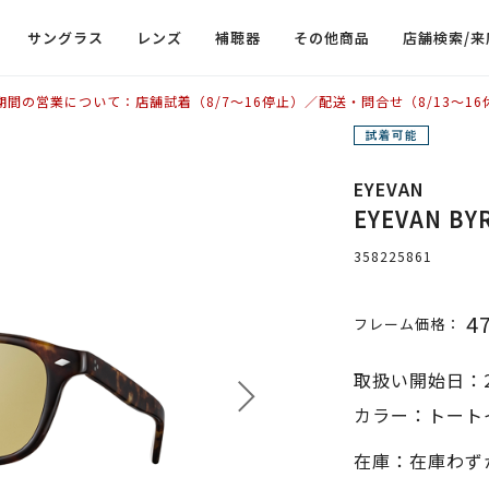
サングラス
レンズ
補聴器
その他商品
店舗検索/来
期間の営業について：店舗試着（8/7〜16停止）／配送・問合せ（8/13〜16
EYEVAN
EYEVAN B
358225861
4
フレーム価格：
取扱い開始日：2
カラー：トートイ
在庫：在庫わず