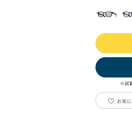
※試
お気に