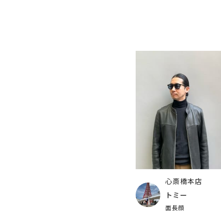
心斎橋本店
トミー
面長顔