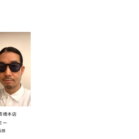
斎橋本店
ミー
長顔