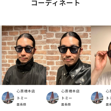
コーディネート
心斎橋本店
心斎橋本店
心
トミー
トミー
ト
面長顔
面長顔
面