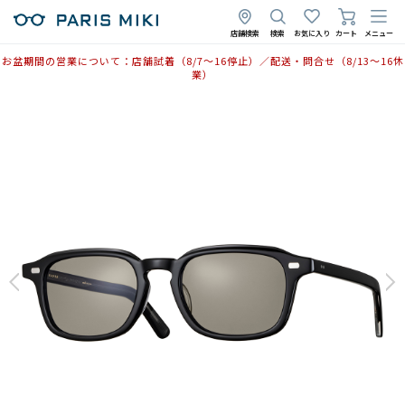
店舗検索
検索
お気に入り
カート
メニュー
お盆期間の営業について：店舗試着（8/7〜16停止）／配送・問合せ（8/13〜16休
業）