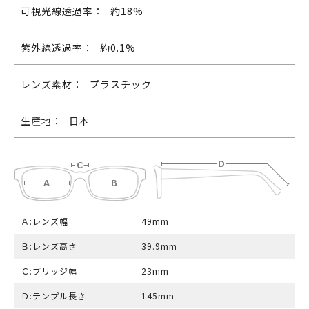
可視光線透過率：
約18%
紫外線透過率：
約0.1%
レンズ素材：
プラスチック
生産地：
日本
Ａ:レンズ幅
49mm
Ｂ:レンズ高さ
39.9mm
Ｃ:ブリッジ幅
23mm
Ｄ:テンプル長さ
145mm