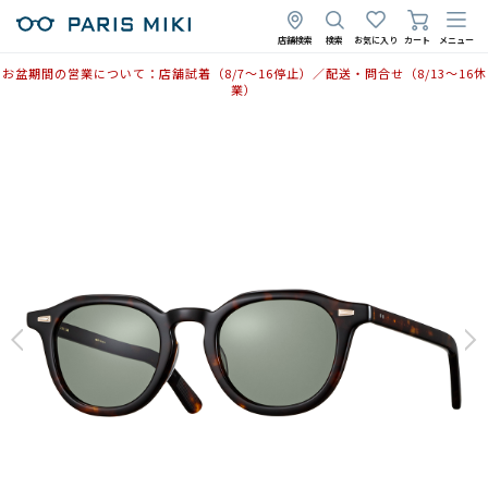
店舗検索
検索
お気に入り
カート
メニュー
お盆期間の営業について：店舗試着（8/7〜16停止）／配送・問合せ（8/13〜16休
業）