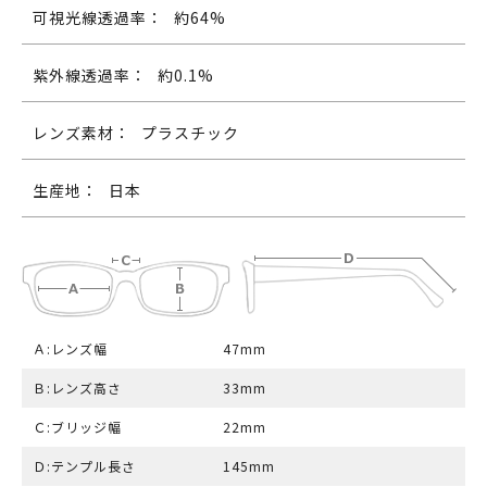
可視光線透過率：
約64%
紫外線透過率：
約0.1%
レンズ素材：
プラスチック
生産地：
日本
Ａ:レンズ幅
47mm
Ｂ:レンズ高さ
33mm
Ｃ:ブリッジ幅
22mm
Ｄ:テンプル長さ
145mm