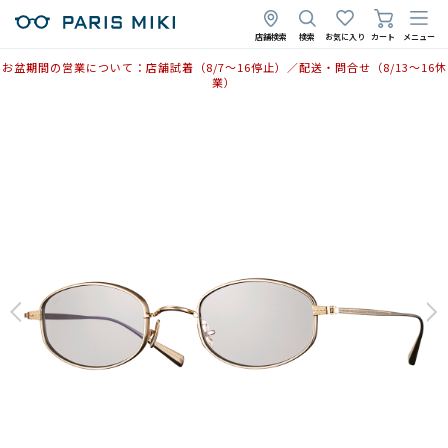
店舗検索
検索
お気に入り
カート
メニュー
お盆期間の営業について：店舗試着（8/7〜16停止）／配送・問合せ（8/13〜16休
業）