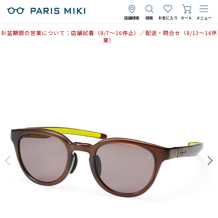
店舗検索
検索
お気に入り
カート
メニュー
お盆期間の営業について：店舗試着（8/7〜16停止）／配送・問合せ（8/13〜16休
業）