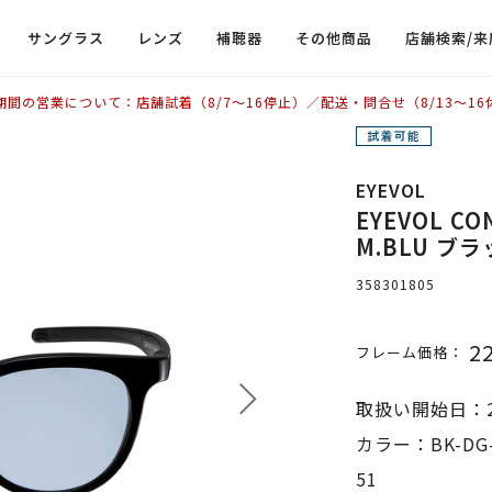
サングラス
レンズ
補聴器
その他商品
店舗検索/来
期間の営業について：店舗試着（8/7〜16停止）／配送・問合せ（8/13〜16
EYEVOL
EYEVOL CO
M.BLU 
358301805
2
フレーム価格：
取扱い開始日：2
カラー：BK-DG
51