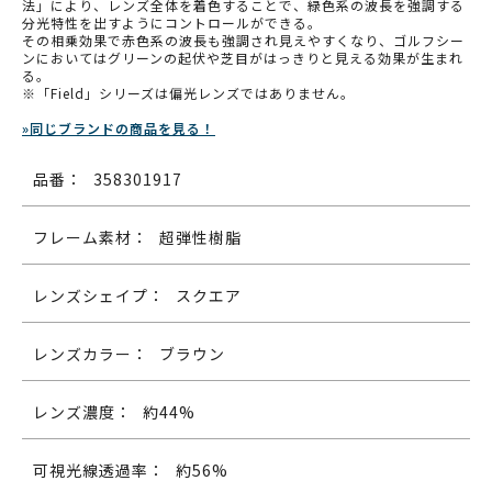
法」により、レンズ全体を着色することで、緑色系の波長を強調する
分光特性を出すようにコントロールができる。
その相乗効果で赤色系の波長も強調され見えやすくなり、ゴルフシー
ンにおいてはグリーンの起伏や芝目がはっきりと見える効果が生まれ
る。
※「Field」シリーズは偏光レンズではありません。
»同じブランドの商品を見る！
品番：
358301917
フレーム素材：
超弾性樹脂
レンズシェイプ：
スクエア
レンズカラー：
ブラウン
レンズ濃度：
約44%
可視光線透過率：
約56%