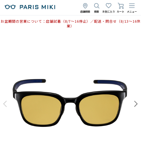
店舗検索
検索
お気に入り
カート
メニュー
お盆期間の営業について：店舗試着（8/7〜16停止）／配送・問合せ（8/13〜16休
業）