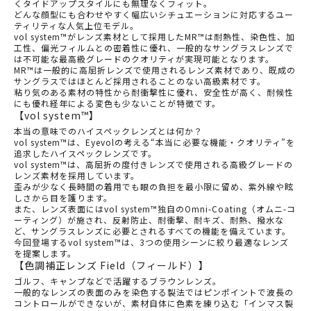
くタイドアップスタイルにも無理なくフィット。
どんな顔型にも合わせやすく幅広いシチュエーションに対応するユー
ティリティな人気上位モデル。
vol system™がレンズ素材として採用したMR™は耐熱性、染色性、加
工性、偏光フィルムとの密着性に優れ、一般的なサングラスレンズで
は不可能な最高級グレードのクオリティが実現可能となります。
MR™は一般的に高屈折レンズで使用されるレンズ素材であり、既成の
サングラスではほとんど採用されることのない高級素材です。
粘り気のある素材の特性から耐衝撃性に優れ、安全性が高く、耐候性
にも優れ経年による変色も少ないことが特徴です。
【vol system™】
本当の意味でのハイスペックレンズとは何か？
vol system™は、Eyevolの考える“本当に必要な機能・クオリティ”を
追求したハイスペックレンズです。
vol system™は、高屈折の度付きレンズで使用される高級グレードの
レンズ素材を採用しています。
歪みが少なく長時間の着用でも眼の負担を最小限に留め、紫外線や眩
しさから目を護ります。
また、レンズ表面にはvol system™独自のOmni-Coating（オムニ-コ
ーティング）が施され、反射防止、耐衝撃、耐キズ、耐熱、撥水な
ど、サングラスレンズに必要とされるすべての機能を備えています。
今回登場するvol system™は、3つの使用シーンに絞り最適なレンズ
を提案します。
【色調補正レンズ Field（フィールド）】
ゴルフ、キャンプなどで活躍するブラウンレンズ。
一般的なレンズの表面のみを染色する製法ではピンポイントで波長の
コントロールができないが、素材自体に色素を練り込む「インマス製