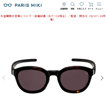
店舗検索
検索
お気に入り
カート
メニュー
お盆期間の営業について：店舗試着（8/7〜16停止）／配送・問合せ（8/13〜16休
業）