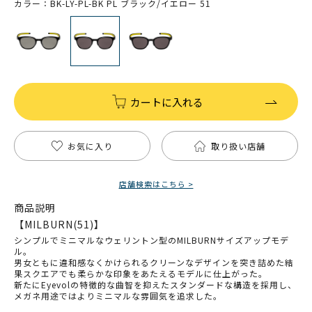
カラー：BK-LY-PL-BK PL ブラック/イエロー 51
カートに入れる
お気に入り
取り扱い店舗
店舗検索はこちら >
商品説明
【MILBURN(51)】
シンプルでミニマルなウェリントン型のMILBURNサイズアップモデ
ル。
男女ともに違和感なくかけられるクリーンなデザインを突き詰めた結
果スクエアでも柔らかな印象をあたえるモデルに仕上がった。
新たにEyevolの特徴的な曲智を抑えたスタンダードな構造を採用し、
メガネ用途ではよりミニマルな雰囲気を追求した。