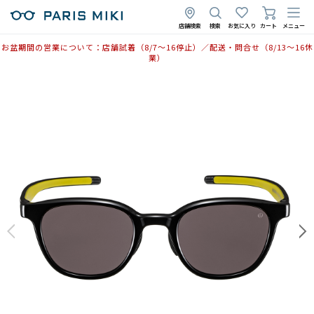
店舗検索
検索
お気に入り
カート
メニュー
お盆期間の営業について：店舗試着（8/7〜16停止）／配送・問合せ（8/13〜16休
業）