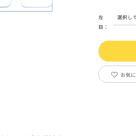
左
選択し
目：
お気に