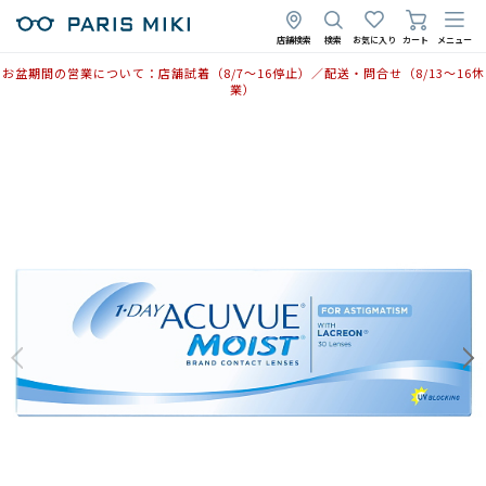
店舗検索
検索
お気に入り
カート
メニュー
お盆期間の営業について：店舗試着（8/7〜16停止）／配送・問合せ（8/13〜16休
業）