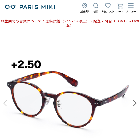
2025年5月22日
2025年9月4日
店舗検索
検索
お気に入り
カート
メニュー
お盆期間の営業について：店舗試着（8/7〜16停止）／配送・問合せ（8/13〜16休
業）