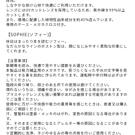
採用。
しなやかな掛け心地で快適にご利用いただけます。
レンズにはUVカットレンズを採用しているため、紫外線を99%以上
カットします。
また、環境に配慮した植物性由来成分を約45%含んでいます。
専用のケース・メガネクロス付き。
【SOPHIE(ソフィー)】
休日はまったり本を読むソフィー。
なだらかなラインのボストン型は、顔になじみやすく柔和な印象にし
てくれます。
【注意事項】
新聞等を読み、快適で見やすい度数をお選びください。
本製品は視力補正用のメガネです。見づらくなった手元の文字等を見
やすくする事を目的に作られております。運転時や歩行時は必ずはず
してください。
階段の昇り降り、段さのある所での使用は避けてください。
慣れないうちは、頭痛や目まい、ゆがみを感じる場合があります。
プラスチックレンズも強い衝撃があれば破損する可能性がありますの
でご注意ください。
使用中に万が一不快感や視力の異常等を感じたときは、医者又は購入
店にご相談ください。
汗、整髪料は塗装・メッキのはがれ、変色の原因となる場合がありま
す。
又、そのままご使用になるとアレルギー等の原因になることがありま
すのでご注意ください。
※定期的に洗浄、ネジのゆるみの等の点検を行いご使用ください。