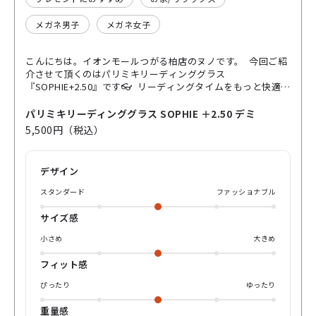
メガネ男子
メガネ女子
こんにちは。イオンモールつがる柏店のヌノです。 今回ご紹
介させて頂くのはパリミキリーディンググラス
『SOPHIE+2.50』です👓 リーディングタイムをもっと快適に
演出する “大人の近く専用メガネ”。 軽くて弾力性のある超弾
性プラスチックを 採用しているからとても軽やか😆 更にUV
パリミキリーディンググラス SOPHIE ＋2.50 デミ
カットレンズで紫外線対策もバッチリ☀️ 届いた瞬間から使え
5,500円（税込）
る度付き仕様だから 忙しい毎日にもすぐフィットします。 読
書📚やスマホ操作📱はもちろん ちょっとした贈り物にも最適
🎁 上質なデザインが日常を少しだけ 豊かにしてくれる1本で
デザイン
す✨ 是非、店頭やオンラインで ご確認ください。 よろしく
お願いします。
スタンダード
ファッショナブル
サイズ感
小さめ
大きめ
フィット感
ぴったり
ゆったり
重量感