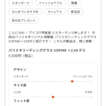
スタンダード
ファッショナブル
軽量
はじめてにおすすめ
カジュアル
新生活
母の日プレゼント
こんにちわ！ プリコ六甲道店 ミスターテンと申します！ 今
回はパリミキオリジナル老眼鏡 パリミキリーディンググラス
SOPHIE＋2.50のご紹介です！ こちらの商品は、既に老眼鏡
の度数の一つである+2.50が入っております。 そのため、すぐ
に老眼鏡としてお使いいただけます！👍 以前ご紹介した
パリミキリーディンググラス SOPHIE ＋2.50 デミ
PATRICKとは違う雰囲気を出しているのがこのSOPHIE。 エッ
5,500円（税込）
ジの効いていない柔らかさからを演出するボストンフレーム
となっており、顔への馴染みが良く色味もデミ色なのでオシ
ャレに使える1本！👓 フレームは弾力性・復元力に定評のあ
デザイン
るプラスチックを採用しており、しなやかかつ快適な装用を
お約束します♪ 専用ケース、メガネ拭きも付属しております
スタンダード
ファッショナブル
のでこれ１つでどこにでも持ち運びでき困ることなし！😽 オ
ンラインショップ、実店舗共に取り扱いございますので是非
サイズ感
ともお試しくださいませ！ 以上！ プリコ六甲道店 ミスター
てんがお送りいたしました！
小さめ
大きめ
フィット感