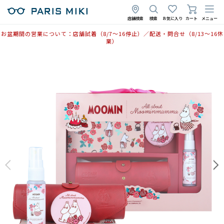
店舗検索
検索
お気に入り
カート
メニュー
お盆期間の営業について：店舗試着（8/7〜16停止）／配送・問合せ（8/13〜16休
業）