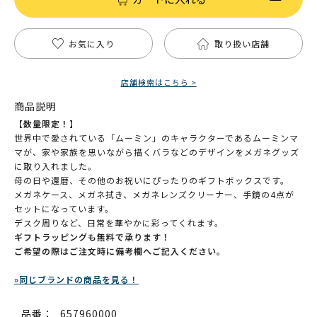
お気に入り
取り扱い店舗
店舗検索はこちら >
商品説明
【数量限定！】
世界中で愛されている「ムーミン」のキャラクターであるムーミンマ
マが、家や家族を思いながら描くバラなどのデザインをメガネグッズ
に取り入れました。
母の日や還暦、その他のお祝いにぴったりのギフトボックスです。
メガネケース、メガネ拭き、メガネレンズクリーナー、手鏡の4点が
セットになっています。
デスク周りなど、日常を華やかに彩ってくれます。
ギフトラッピングも無料で承ります！
ご希望の際はご注文時に備考欄へご記入ください。
»同じブランドの商品を見る！
品番：
657960000