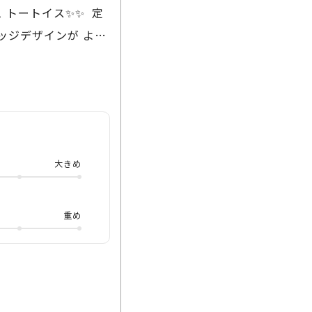
1 トートイス✨✨ 定
ッジデザインが より
生地自体も太過ぎず細
アルシーンとも相性
オンラインショップで
大きめ
重め