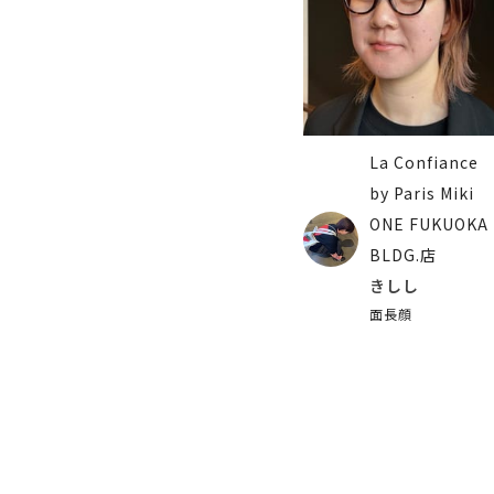
La Confiance
by Paris Miki
ONE FUKUOKA
BLDG.店
きしし
面長顔