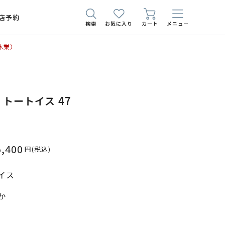
店予約
検索
お気に入り
カート
メニュー
休業）
01 トートイス 47
5,400
円
(税込)
イス
か