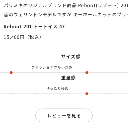
パリミキオリジナルブランド商品 Reboot(リブート) 20
番のウェリントンモデルですが キーホールカットのブリ
クラシックな印象を与えてくれますよ💁🏻 アセテート
Reboot 201 トートイス 47
過ぎずなので ビジネスシーンはもちろんのこと、カジュ
15,400円（税込）
のいいアイテムですよっ✌🏻 こちらもぜひ！ 店頭又は
お試しになってみて下さいねっ🐶
サイズ感
ファッショナブル
小さめ
重量感
ゆったり
軽め
レビューを見る