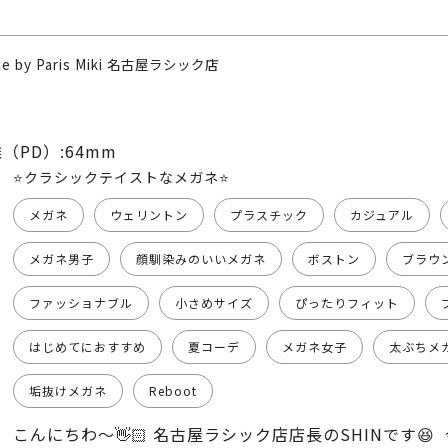
nce by Paris Miki 名古屋ラシック店
（PD）:64mm
⭐️クラシックテイストなメガネ⭐️
メガネ
ウェリントン
プラスチック
カジュアル
メガネ男子
顔馴染みのいいメガネ
ボストン
ブラウ
ファッショナブル
小さめサイズ
ぴったりフィット
はじめてにおすすめ
夏コーデ
メガネ女子
太ぶちメ
垢抜けメガネ
Reboot
こんにちわ〜👋🏻 名古屋ラシック店店長のSHINです