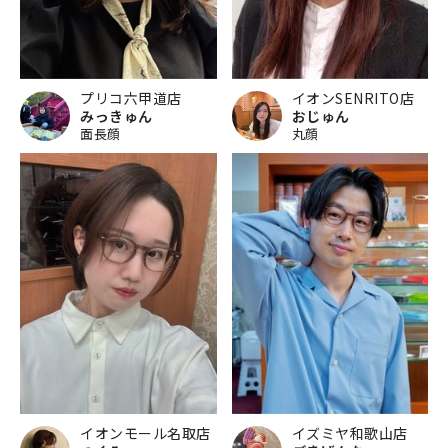
プリコ六甲道店
イオンSENRITO店
みっきゅん
おじゅん
面長顔
丸顔
イオンモール名取店
イズミヤ和歌山店