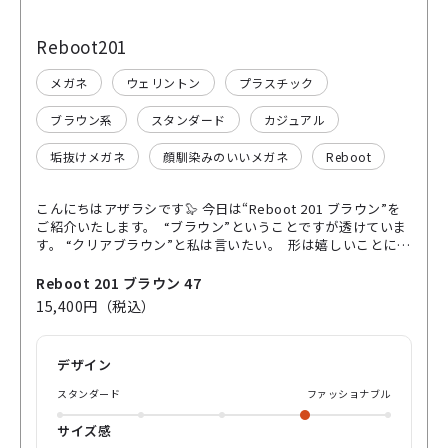
Reboot201
メガネ
ウェリントン
プラスチック
ブラウン系
スタンダード
カジュアル
垢抜けメガネ
顔馴染みのいいメガネ
Reboot
こんにちはアザラシです🦭 今日は“Reboot 201 ブラウン”を
ご紹介いたします。 “ブラウン”ということですが透けていま
す。 “クリアブラウン”と私は言いたい。 形は嬉しいことにス
タンダードなウェリントン そこにトレンド性の高いクリアカ
ラー×落ち着いたクリアブラウン🐿️ そしてセルフレームにし
Reboot 201 ブラウン 47
ては軽くて掛けやすい🪶 流行のクリアカラーは取り入れたい
15,400円（税込）
けどあまりクリア過ぎるのはちょっと…という方に 大人でも
掛けられるクリアフレームがここにあります👓 このフレーム
にはカラーレンズをオススメします。 運動会や夏休みに大活
デザイン
躍間違いなしです！ (度付きカラーレンズは日にちが掛かる
ので作製は計画的にお願いいたします) 眼鏡のデザインは本
スタンダード
ファッショナブル
当にちょっとした違いで結構印象が変わります👓 お顔の印象
を決める大事なパーツなので是非当店、またはパリミキオン
サイズ感
ラインショップでこだわりの眼鏡を見つけて下さい🌸 それで