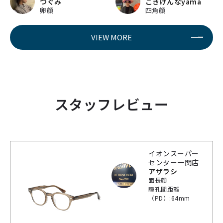
つぐみ
ごきげんなyama
卵顔
四角顔
VIEW MORE
スタッフレビュー
イオンスーパー
センター一関店
アザラシ
面長顔
瞳孔間距離
（PD）:64mm