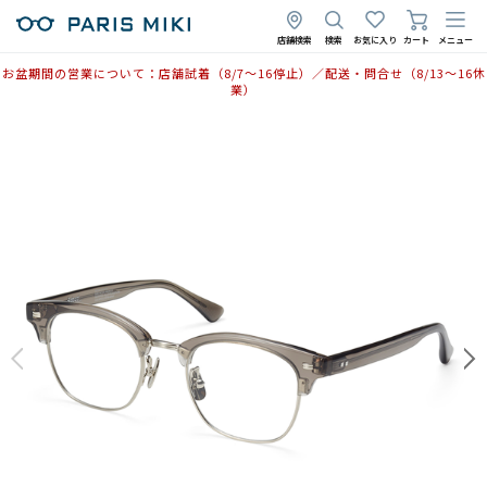
店舗検索
検索
お気に入り
カート
メニュー
お盆期間の営業について：店舗試着（8/7〜16停止）／配送・問合せ（8/13〜16休
業）