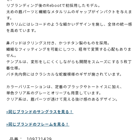
リブランディング後のRebootで初採用したモデル。
太めの眉パーツと繊細なメタルリムのギャップがインパクトを与えま
す。
飾りリムにはレコードのような細かいデザインを施し、全体の統一感
を高めています。
鼻パッドはクリングス付き、かつチタン製のものを採用。
繊細なフィッティングを可能にしつつ、経年で変質する心配もありま
せん。
テンプルは、変形をしにくくしながらも開閉をスムーズにする５枚丁
番仕様。
バチ先内側にはクラシカルな蛇腹模様のギザが施されています。
カラーバリエーションは、定番のブラックやトートイスに加え、
単色クリア系のグレーとオリーブも用意しています。
クリア系は、眉パーツが透けて見える抜け感のあるデザイン。
»同じブランドのサングラスを見る！
»同じブランドのフレームを見る！
品番：
109721429